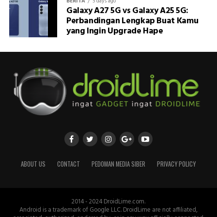
BERITA
5 days ago
Galaxy A27 5G vs Galaxy A25 5G:
Perbandingan Lengkap Buat Kamu
yang Ingin Upgrade Hape
ABOUT US
CONTACT
PEDOMAN MEDIA SIBER
PRIVACY POLICY
2014 - 2024 DroidLime.com.
Android is a trademark of Google LLC. DroidLime are not affiliated,