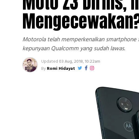
Moto Z3 Dirilis, 
Mengecewakan
Motorola telah memperkenalkan smartphone fl
kepunyaan Qualcomm yang sudah lawas.
Updated
03 Aug, 2018, 10:22am
By
Romi Hidayat