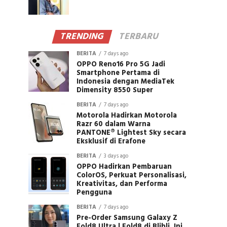
TRENDING
TERBARU
BERITA
7 days ago
OPPO Reno16 Pro 5G Jadi
Smartphone Pertama di
Indonesia dengan MediaTek
Dimensity 8550 Super
BERITA
7 days ago
Motorola Hadirkan Motorola
Razr 60 dalam Warna
PANTONE® Lightest Sky secara
Eksklusif di Erafone
BERITA
3 days ago
OPPO Hadirkan Pembaruan
ColorOS, Perkuat Personalisasi,
Kreativitas, dan Performa
Pengguna
BERITA
7 days ago
Pre-Order Samsung Galaxy Z
Fold8 Ultra | Fold8 di Blibli, Ini