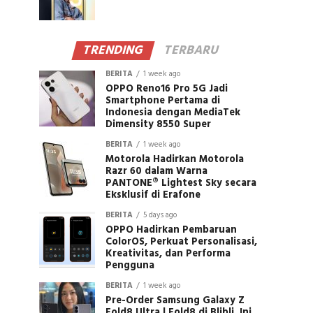
TRENDING
TERBARU
BERITA
1 week ago
OPPO Reno16 Pro 5G Jadi
Smartphone Pertama di
Indonesia dengan MediaTek
Dimensity 8550 Super
BERITA
1 week ago
Motorola Hadirkan Motorola
Razr 60 dalam Warna
PANTONE® Lightest Sky secara
Eksklusif di Erafone
BERITA
5 days ago
OPPO Hadirkan Pembaruan
ColorOS, Perkuat Personalisasi,
Kreativitas, dan Performa
Pengguna
BERITA
1 week ago
Pre-Order Samsung Galaxy Z
Fold8 Ultra | Fold8 di Blibli, Ini