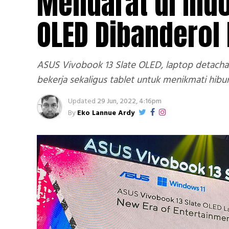
Mendarat di Indo
OLED Dibanderol
ASUS Vivobook 13 Slate OLED, laptop detachabl
bekerja sekaligus tablet untuk menikmati hibura
Updated
29 Jun, 2022, 4:16pm
By
Eko Lannue Ardy