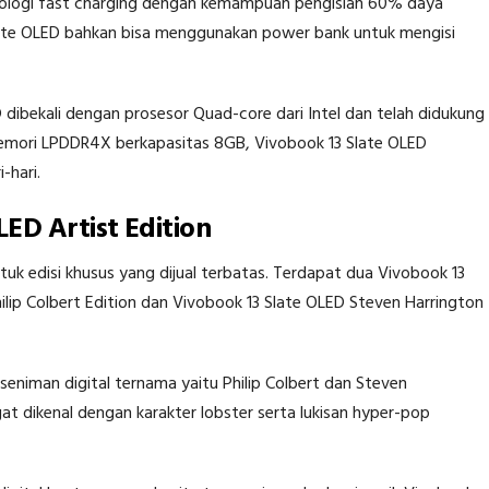
knologi fast charging dengan kemampuan pengisian 60% daya
ate OLED bahkan bisa menggunakan power bank untuk mengisi
ibekali dengan prosesor Quad-core dari Intel dan telah didukung
emori LPDDR4X berkapasitas 8GB, Vivobook 13 Slate OLED
-hari.
ED Artist Edition
uk edisi khusus yang dijual terbatas. Terdapat dua Vivobook 13
ilip Colbert Edition dan Vivobook 13 Slate OLED Steven Harrington
eniman digital ternama yaitu Philip Colbert dan Steven
at dikenal dengan karakter lobster serta lukisan hyper-pop