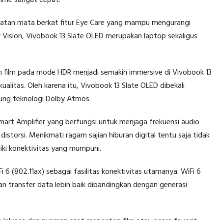
time sangat cepat.
hatan mata berkat fitur Eye Care yang mampu mengurangi
by Vision, Vivobook 13 Slate OLED merupakan laptop sekaligus
on film pada mode HDR menjadi semakin immersive di Vivobook 13
alitas. Oleh karena itu, Vivobook 13 Slate OLED dibekali
ung teknologi Dolby Atmos.
art Amplifier yang berfungsi untuk menjaga frekuensi audio
distorsi. Menikmati ragam sajian hiburan digital tentu saja tidak
iki konektivitas yang mumpuni.
i 6 (802.11ax) sebagai fasilitas konektivitas utamanya. WiFi 6
n transfer data lebih baik dibandingkan dengan generasi