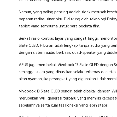
telah mendukung teknologi HDR dan memiliki response 
Namun, yang paling penting adalah tidak merusak kese
paparan radiasi sinar biru. Didukung oleh teknologi Dol
tablet yang sempurna untuk para pecinta film.
Berkat rasio kontras layar yang sangat tinggi, menont
Slate OLED. Hiburan tidak lengkap tanpa audio yang berku
dengan sistem audio berbasis quad-speaker yang diduk
ASUS juga membekali Vivobook 13 Slate OLED dengan Sm
sehingga suara yang dihasilkan selalu terbebas dari efek 
akan nyaman jika perangkat yang digunakan tidak memil
Vivobook 13 Slate OLED sendiri telah dibekali dengan WiF
merupakan WiFi generasi terbaru yang memiliki kecepata
sebelumnya serta kualitas koneksi yang lebih stabil.