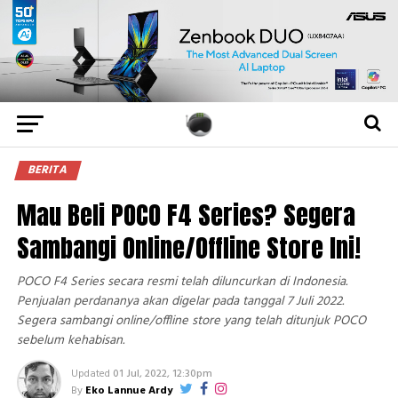
BERITA
Mau Beli POCO F4 Series? Segera
Sambangi Online/Offline Store Ini!
POCO F4 Series secara resmi telah diluncurkan di Indonesia.
Penjualan perdananya akan digelar pada tanggal 7 Juli 2022.
Segera sambangi online/offline store yang telah ditunjuk POCO
sebelum kehabisan.
Updated
01 Jul, 2022, 12:30pm
By
Eko Lannue Ardy