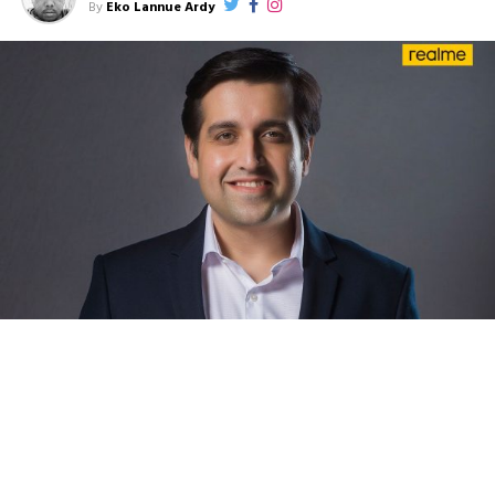
By
Eko Lannue Ardy