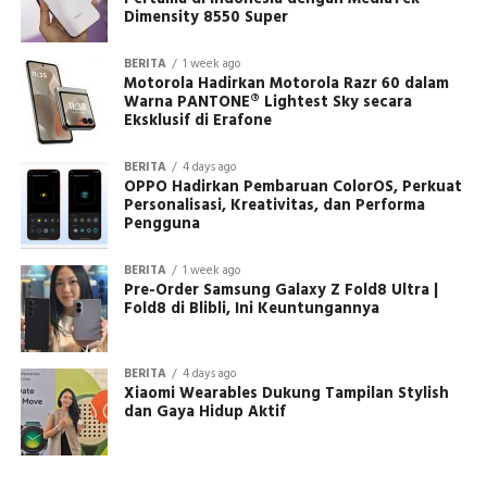
Dimensity 8550 Super
BERITA
1 week ago
Motorola Hadirkan Motorola Razr 60 dalam
Warna PANTONE® Lightest Sky secara
Eksklusif di Erafone
BERITA
4 days ago
OPPO Hadirkan Pembaruan ColorOS, Perkuat
Personalisasi, Kreativitas, dan Performa
Pengguna
BERITA
1 week ago
Pre-Order Samsung Galaxy Z Fold8 Ultra |
Fold8 di Blibli, Ini Keuntungannya
BERITA
4 days ago
Xiaomi Wearables Dukung Tampilan Stylish
dan Gaya Hidup Aktif