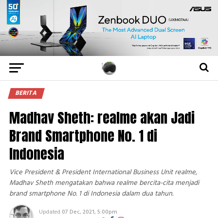
BERITA
Madhav Sheth: realme akan Jadi
Brand Smartphone No. 1 di
Indonesia
Vice President & President International Business Unit realme,
Madhav Sheth mengatakan bahwa realme bercita-cita menjadi
brand smartphone No. 1 di Indonesia dalam dua tahun.
Updated
07 Dec, 2021, 5:00pm