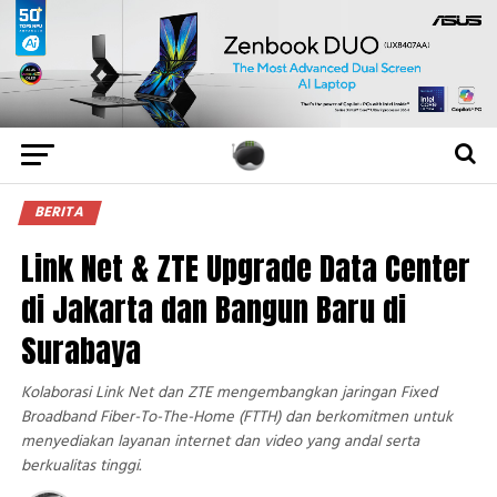
BERITA
Link Net & ZTE Upgrade Data Center
di Jakarta dan Bangun Baru di
Surabaya
Kolaborasi Link Net dan ZTE mengembangkan jaringan Fixed
Broadband Fiber-To-The-Home (FTTH) dan berkomitmen untuk
menyediakan layanan internet dan video yang andal serta
berkualitas tinggi.