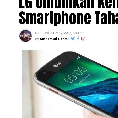
LG Umumkan Keha
Smartphone Tah
Updated
24 May, 2017, 1:54pm
By
Mohamad Fahmi