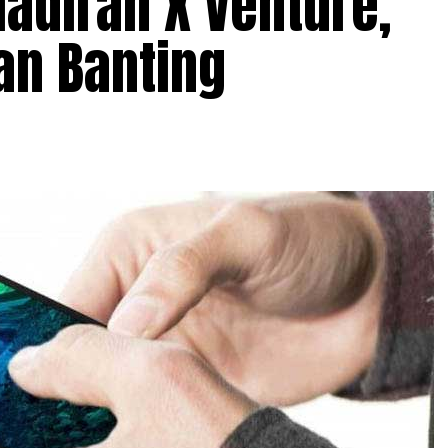
diran X Venture,
an Banting