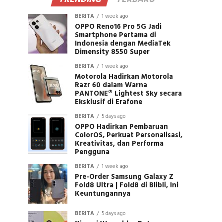
BERITA
1 week ago
OPPO Reno16 Pro 5G Jadi
Smartphone Pertama di
Indonesia dengan MediaTek
Dimensity 8550 Super
BERITA
1 week ago
Motorola Hadirkan Motorola
Razr 60 dalam Warna
PANTONE® Lightest Sky secara
Eksklusif di Erafone
BERITA
5 days ago
OPPO Hadirkan Pembaruan
ColorOS, Perkuat Personalisasi,
Kreativitas, dan Performa
Pengguna
BERITA
1 week ago
Pre-Order Samsung Galaxy Z
Fold8 Ultra | Fold8 di Blibli, Ini
Keuntungannya
BERITA
5 days ago