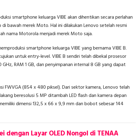
ksi smartphone keluarga VIBE akan dihentikan secara perlahan
i bawah merek Moto. Hal ini dilakukan Lenovo setelah resmi
ah nama Motorola menjadi merek Moto saja.
 memproduksi smartphone keluarga VIBE yang bernama VIBE B.
tujukan untuk entry-level. VIBE B sendiri telah dibekal prosesor
 GHz, RAM 1 GB, dan penyimpanan internal 8 GB yang dapat
lusi FWVGA (854 x 480 piksel). Dari sektor kamera, Lenovo telah
lakang beresolusi 5 MP ditambah LED flash dan kamera depan
 memiliki dimensi 132,5 x 66 x 9,9 mm dan bobot sebesar 144
i dengan Layar OLED Nongol di TENAA