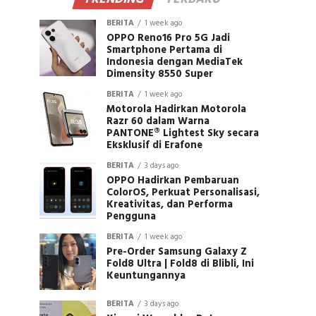
BERITA
1 week ago
OPPO Reno16 Pro 5G Jadi
Smartphone Pertama di
Indonesia dengan MediaTek
Dimensity 8550 Super
BERITA
1 week ago
Motorola Hadirkan Motorola
Razr 60 dalam Warna
PANTONE® Lightest Sky secara
Eksklusif di Erafone
BERITA
3 days ago
OPPO Hadirkan Pembaruan
ColorOS, Perkuat Personalisasi,
Kreativitas, dan Performa
Pengguna
BERITA
1 week ago
Pre-Order Samsung Galaxy Z
Fold8 Ultra | Fold8 di Blibli, Ini
Keuntungannya
BERITA
3 days ago