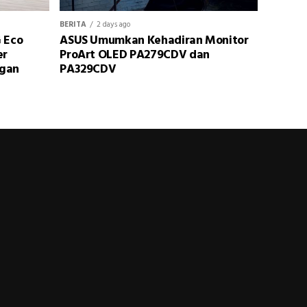
BERITA
2 days ago
 Eco
ASUS Umumkan Kehadiran Monitor
er
ProArt OLED PA279CDV dan
ngan
PA329CDV