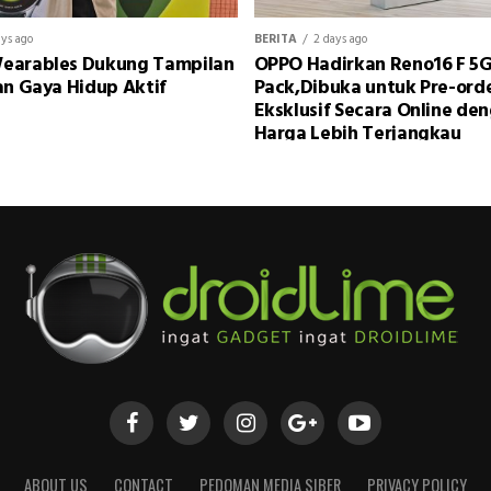
ays ago
BERITA
2 days ago
earables Dukung Tampilan
OPPO Hadirkan Reno16 F 5G
an Gaya Hidup Aktif
Pack,Dibuka untuk Pre-ord
Eksklusif Secara Online de
Harga Lebih Terjangkau
ABOUT US
CONTACT
PEDOMAN MEDIA SIBER
PRIVACY POLICY