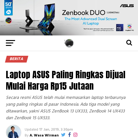
BERITA
Laptop ASUS Paling Ringkas Dijual
Mulai Harga Rp15 Jutaan
Secara resmi ASUS telah mulai memasarkan laptop terbarunya
yang paling ringkas di pasar Indonesia. Ada tiga model yang
ditawarkan, yakni ASUS ZenBook 13 UX333, ZenBook 14 UX433
dan ZenBook 15 UX533.
Updated
17 Jan, 2019, 3:30pm
By
A. Wasa Wirman