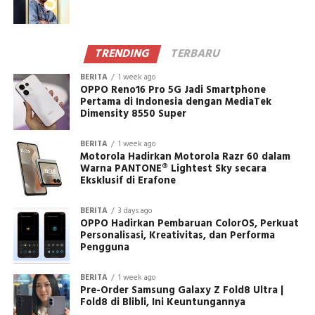
TRENDING
TERBARU
BERITA
1 week ago
OPPO Reno16 Pro 5G Jadi Smartphone
Pertama di Indonesia dengan MediaTek
Dimensity 8550 Super
BERITA
1 week ago
Motorola Hadirkan Motorola Razr 60 dalam
Warna PANTONE® Lightest Sky secara
Eksklusif di Erafone
BERITA
3 days ago
OPPO Hadirkan Pembaruan ColorOS, Perkuat
Personalisasi, Kreativitas, dan Performa
Pengguna
BERITA
1 week ago
Pre-Order Samsung Galaxy Z Fold8 Ultra |
Fold8 di Blibli, Ini Keuntungannya