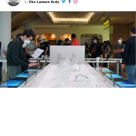
By
Eko Lannue Ardy