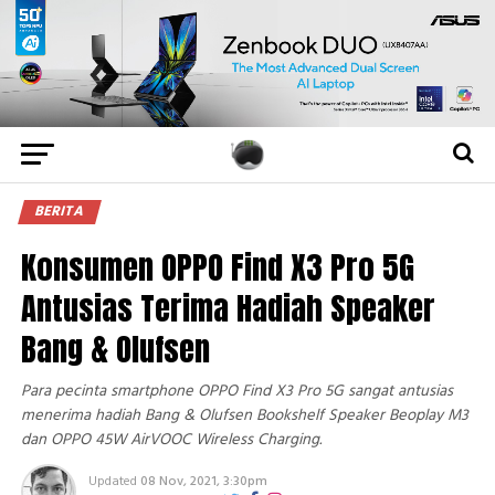
BERITA
Konsumen OPPO Find X3 Pro 5G
Antusias Terima Hadiah Speaker
Bang & Olufsen
Para pecinta smartphone OPPO Find X3 Pro 5G sangat antusias
menerima hadiah Bang & Olufsen Bookshelf Speaker Beoplay M3
dan OPPO 45W AirVOOC Wireless Charging.
Updated
08 Nov, 2021, 3:30pm