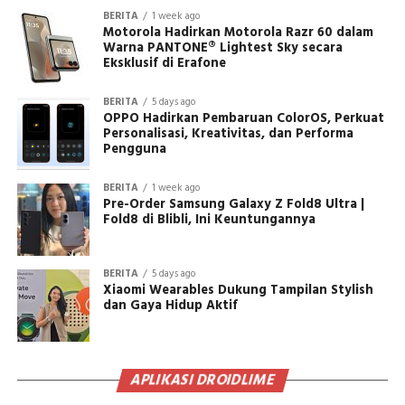
BERITA
1 week ago
Motorola Hadirkan Motorola Razr 60 dalam
Warna PANTONE® Lightest Sky secara
Eksklusif di Erafone
BERITA
5 days ago
OPPO Hadirkan Pembaruan ColorOS, Perkuat
Personalisasi, Kreativitas, dan Performa
Pengguna
BERITA
1 week ago
Pre-Order Samsung Galaxy Z Fold8 Ultra |
Fold8 di Blibli, Ini Keuntungannya
BERITA
5 days ago
Xiaomi Wearables Dukung Tampilan Stylish
dan Gaya Hidup Aktif
APLIKASI DROIDLIME