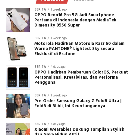
BERITA
1 week ago
OPPO Reno16 Pro 5G Jadi Smartphone
Pertama di Indonesia dengan MediaTek
Dimensity 8550 Super
BERITA
1 week ago
Motorola Hadirkan Motorola Razr 60 dalam
Warna PANTONE® Lightest Sky secara
Eksklusif di Erafone
BERITA
4 days ago
OPPO Hadirkan Pembaruan ColorOS, Perkuat
Personalisasi, Kreativitas, dan Performa
Pengguna
BERITA
1 week ago
Pre-Order Samsung Galaxy Z Fold8 Ultra |
Fold8 di Blibli, Ini Keuntungannya
BERITA
4 days ago
Xiaomi Wearables Dukung Tampilan Stylish
dan Gaya Hidup Aktif