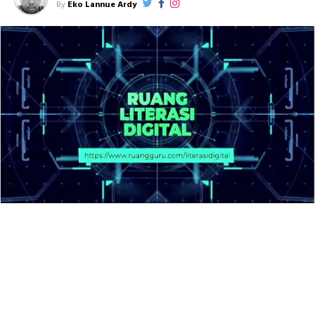
By
Eko Lannue Ardy