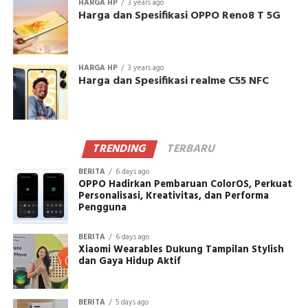
HARGA HP
3 years ago
Harga dan Spesifikasi OPPO Reno8 T 5G
HARGA HP
3 years ago
Harga dan Spesifikasi realme C55 NFC
TRENDING
TERBARU
BERITA
6 days ago
OPPO Hadirkan Pembaruan ColorOS, Perkuat
Personalisasi, Kreativitas, dan Performa
Pengguna
BERITA
6 days ago
Xiaomi Wearables Dukung Tampilan Stylish
dan Gaya Hidup Aktif
BERITA
5 days ago