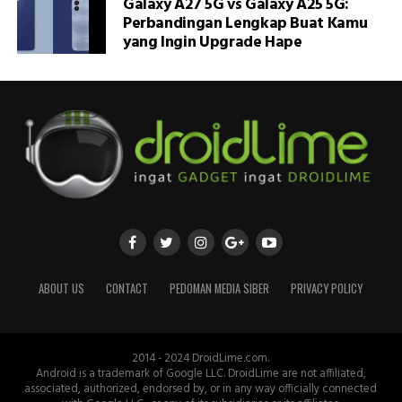
Galaxy A27 5G vs Galaxy A25 5G:
Perbandingan Lengkap Buat Kamu
yang Ingin Upgrade Hape
ABOUT US
CONTACT
PEDOMAN MEDIA SIBER
PRIVACY POLICY
2014 - 2024 DroidLime.com.
Android is a trademark of Google LLC. DroidLime are not affiliated,
associated, authorized, endorsed by, or in any way officially connected