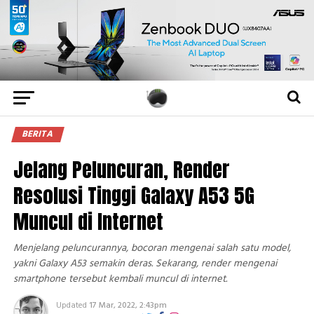
BERITA
Jelang Peluncuran, Render
Resolusi Tinggi Galaxy A53 5G
Muncul di Internet
Menjelang peluncurannya, bocoran mengenai salah satu model,
yakni Galaxy A53 semakin deras. Sekarang, render mengenai
smartphone tersebut kembali muncul di internet.
Updated
17 Mar, 2022, 2:43pm