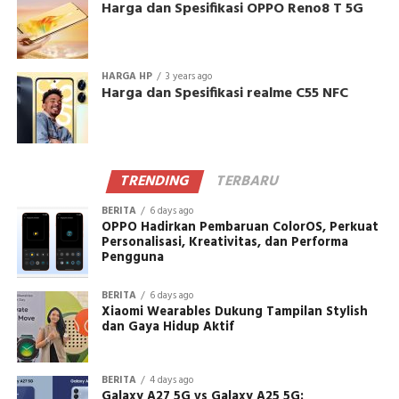
Harga dan Spesifikasi OPPO Reno8 T 5G
HARGA HP
3 years ago
Harga dan Spesifikasi realme C55 NFC
TRENDING
TERBARU
BERITA
6 days ago
OPPO Hadirkan Pembaruan ColorOS, Perkuat
Personalisasi, Kreativitas, dan Performa
Pengguna
BERITA
6 days ago
Xiaomi Wearables Dukung Tampilan Stylish
dan Gaya Hidup Aktif
BERITA
4 days ago
Galaxy A27 5G vs Galaxy A25 5G: