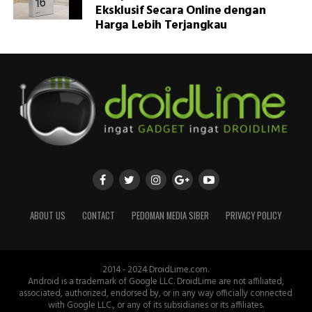
Eksklusif Secara Online dengan
Harga Lebih Terjangkau
ABOUT US
CONTACT
PEDOMAN MEDIA SIBER
PRIVACY POLICY
2014 - 2024 DroidLime.com.
Android is a trademark of Google LLC. DroidLime are not affiliated,
associated, authorized, endorsed by, or in any way officially connected
with Google LLC., or any of its subsidiaries or its affiliates.