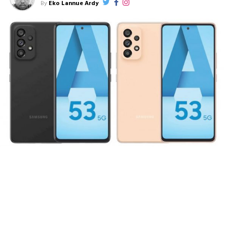
By
Eko Lannue Ardy