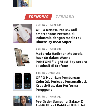
TRENDING
TERBARU
BERITA
1 week ago
OPPO Reno16 Pro 5G Jadi
Smartphone Pertama di
Indonesia dengan MediaTek
Dimensity 8550 Super
BERITA
1 week ago
Motorola Hadirkan Motorola
Razr 60 dalam Warna
PANTONE® Lightest Sky secara
Eksklusif di Erafone
BERITA
3 days ago
OPPO Hadirkan Pembaruan
ColorOS, Perkuat Personalisasi,
Kreativitas, dan Performa
Pengguna
BERITA
1 week ago
Pre-Order Samsung Galaxy Z
Fold8 Ultra | Fold8 di Blibli, Ini