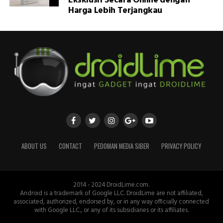
Eksklusif Secara Online dengan
Harga Lebih Terjangkau
ABOUT US
CONTACT
PEDOMAN MEDIA SIBER
PRIVACY POLICY
2014 - 2024 DroidLime.com.
Android is a trademark of Google LLC. DroidLime are not affiliated,
associated, authorized, endorsed by, or in any way officially connected
with Google LLC., or any of its subsidiaries or its affiliates.