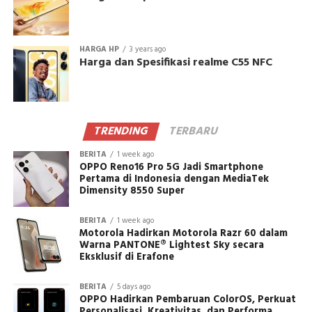
HARGA HP
3 years ago
Harga dan Spesifikasi realme C55 NFC
TRENDING
TERBARU
BERITA
1 week ago
OPPO Reno16 Pro 5G Jadi Smartphone
Pertama di Indonesia dengan MediaTek
Dimensity 8550 Super
BERITA
1 week ago
Motorola Hadirkan Motorola Razr 60 dalam
Warna PANTONE® Lightest Sky secara
Eksklusif di Erafone
BERITA
5 days ago
OPPO Hadirkan Pembaruan ColorOS, Perkuat
Personalisasi, Kreativitas, dan Performa