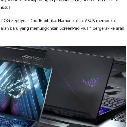
ephyrus Duo 16. Mirip dengan pendahulunya, ScreenPad Plus™ di
husus.
a ROG Zephyrus Duo 16 dibuka. Namun kali ini ASUS membekali
arah baru yang memungkinkan ScreenPad Plus™ bergerak ke arah