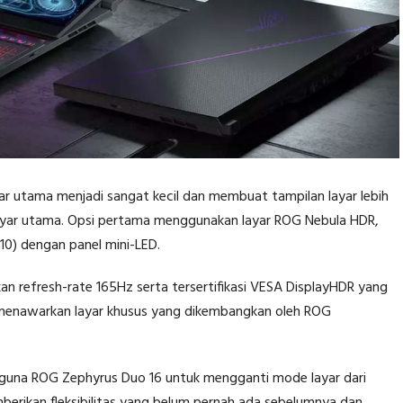
ar utama menjadi sangat kecil dan membuat tampilan layar lebih
layar utama. Opsi pertama menggunakan layar ROG Nebula HDR,
:10) dengan panel mini-LED.
 refresh-rate 165Hz serta tersertifikasi VESA DisplayHDR yang
a menawarkan layar khusus yang dikembangkan oleh ROG
guna ROG Zephyrus Duo 16 untuk mengganti mode layar dari
berikan fleksibilitas yang belum pernah ada sebelumnya dan