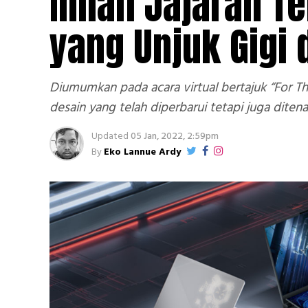
Inilah Jajaran T
yang Unjuk Gigi 
Diumumkan pada acara virtual bertajuk “For T
desain yang telah diperbarui tetapi juga ditenag
Updated
05 Jan, 2022, 2:59pm
By
Eko Lannue Ardy