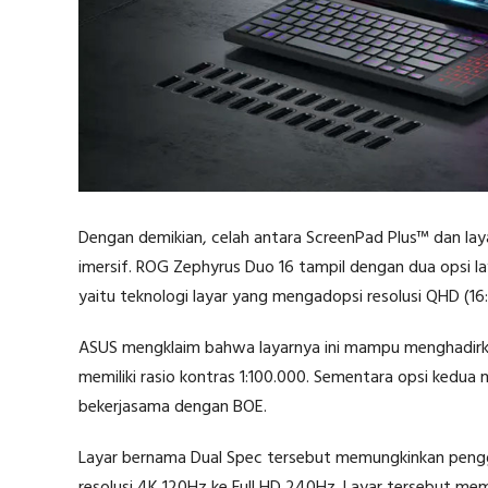
Dengan demikian, celah antara ScreenPad Plus™ dan lay
imersif. ROG Zephyrus Duo 16 tampil dengan dua opsi 
yaitu teknologi layar yang mengadopsi resolusi QHD (16
ASUS mengklaim bahwa layarnya ini mampu menghadirkan
memiliki rasio kontras 1:100.000. Sementara opsi kedu
bekerjasama dengan BOE.
Layar bernama Dual Spec tersebut memungkinkan peng
resolusi 4K 120Hz ke Full HD 240Hz. Layar tersebut mem