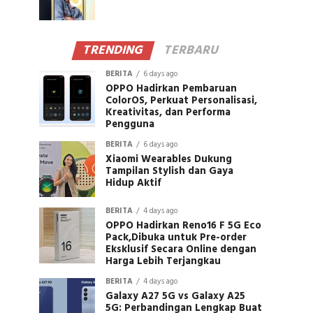
TRENDING
TERBARU
BERITA
6 days ago
OPPO Hadirkan Pembaruan
ColorOS, Perkuat Personalisasi,
Kreativitas, dan Performa
Pengguna
BERITA
6 days ago
Xiaomi Wearables Dukung
Tampilan Stylish dan Gaya
Hidup Aktif
BERITA
4 days ago
OPPO Hadirkan Reno16 F 5G Eco
Pack,Dibuka untuk Pre-order
Eksklusif Secara Online dengan
Harga Lebih Terjangkau
BERITA
4 days ago
Galaxy A27 5G vs Galaxy A25
5G: Perbandingan Lengkap Buat