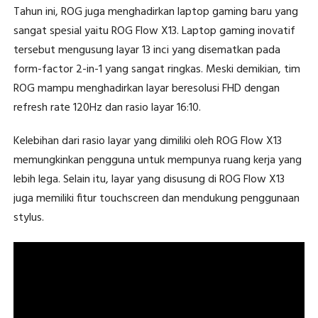
Tahun ini, ROG juga menghadirkan laptop gaming baru yang
sangat spesial yaitu ROG Flow X13. Laptop gaming inovatif
tersebut mengusung layar 13 inci yang disematkan pada
form-factor 2-in-1 yang sangat ringkas. Meski demikian, tim
ROG mampu menghadirkan layar beresolusi FHD dengan
refresh rate 120Hz dan rasio layar 16:10.
Kelebihan dari rasio layar yang dimiliki oleh ROG Flow X13
memungkinkan pengguna untuk mempunya ruang kerja yang
lebih lega. Selain itu, layar yang disusung di ROG Flow X13
juga memiliki fitur touchscreen dan mendukung penggunaan
stylus.