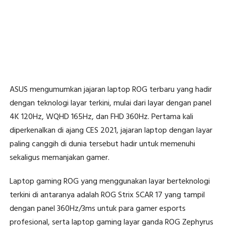
ASUS mengumumkan jajaran laptop ROG terbaru yang hadir
dengan teknologi layar terkini, mulai dari layar dengan panel
4K 120Hz, WQHD 165Hz, dan FHD 360Hz. Pertama kali
diperkenalkan di ajang CES 2021, jajaran laptop dengan layar
paling canggih di dunia tersebut hadir untuk memenuhi
sekaligus memanjakan gamer.
Laptop gaming ROG yang menggunakan layar berteknologi
terkini di antaranya adalah ROG Strix SCAR 17 yang tampil
dengan panel 360Hz/3ms untuk para gamer esports
profesional, serta laptop gaming layar ganda ROG Zephyrus