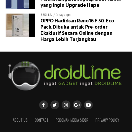
yang Ingin Upgrade Hape
BERITA
3 days ago
OPPO Hadirkan Reno16 F 5G Eco
Pack,Dibuka untuk Pre-order
Eksklusif Secara Online dengan
Harga Lebih Terjangkau
ABOUT US
CONTACT
PEDOMAN MEDIA SIBER
PRIVACY POLICY