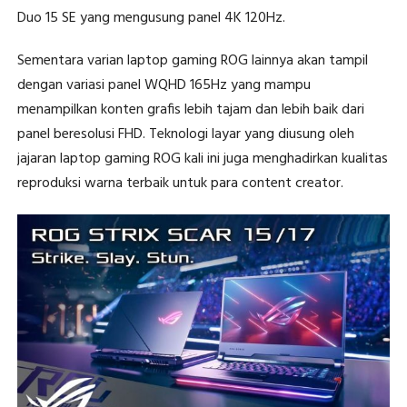
Duo 15 SE yang mengusung panel 4K 120Hz.
Sementara varian laptop gaming ROG lainnya akan tampil
dengan variasi panel WQHD 165Hz yang mampu
menampilkan konten grafis lebih tajam dan lebih baik dari
panel beresolusi FHD. Teknologi layar yang diusung oleh
jajaran laptop gaming ROG kali ini juga menghadirkan kualitas
reproduksi warna terbaik untuk para content creator.