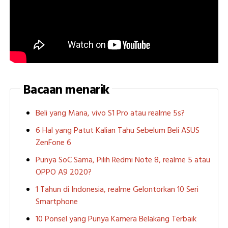
Bacaan menarik
Beli yang Mana, vivo S1 Pro atau realme 5s?
6 Hal yang Patut Kalian Tahu Sebelum Beli ASUS
ZenFone 6
Punya SoC Sama, Pilih Redmi Note 8, realme 5 atau
OPPO A9 2020?
1 Tahun di Indonesia, realme Gelontorkan 10 Seri
Smartphone
10 Ponsel yang Punya Kamera Belakang Terbaik