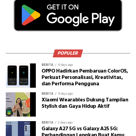
POPULER
BERITA
4 days ago
OPPO Hadirkan Pembaruan ColorOS,
Perkuat Personalisasi, Kreativitas,
dan Performa Pengguna
BERITA
4 days ago
Xiaomi Wearables Dukung Tampilan
Stylish dan Gaya Hidup Aktif
BERITA
3 days ago
Galaxy A27 5G vs Galaxy A25 5G:
Perbandingan Lengkap Buat Kamu