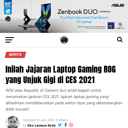
BERITA
Inilah Jajaran Laptop Gaming ROG
yang Unjuk Gigi di CES 2021
ROG atau Republic of Gamers ikut ambil bagian untuk
meramaikan gelaran CES 2021. Jajaran laptop gaming yang
dihadirkan menitikberatkan pada sektor layar yang dikembangkan
lebih inovatif.
Updated
13 Jan, 2021, 9:30am
By
Eko Lannue Ardy