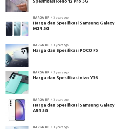
Spesifikasi Reno 12 Pro 5G
HARGA HP
3 years ago
Harga dan Spesifikasi Samsung Galaxy
M34 5G
HARGA HP
3 years ago
Harga dan Spesifikasi POCO F5
HARGA HP
3 years ago
Harga dan Spesifikasi vivo Y36
HARGA HP
3 years ago
Harga dan Spesifikasi Samsung Galaxy
A54 5G
HARGA HP
3 years ago