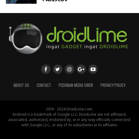
ABOUT US
CONTACT
PEDOMAN MEDIA SIBER
PRIVACY POLICY
2014 - 2024 DroidLime.com.
Android is a trademark of Google LLC. DroidLime are not affiliated,
associated, authorized, endorsed by, or in any way officially connected
with Google LLC., or any of its subsidiaries or its affiliates.