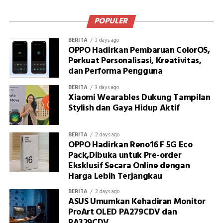
POPULER
BERITA
3 days ago
OPPO Hadirkan Pembaruan ColorOS,
Perkuat Personalisasi, Kreativitas,
dan Performa Pengguna
BERITA
3 days ago
Xiaomi Wearables Dukung Tampilan
Stylish dan Gaya Hidup Aktif
BERITA
2 days ago
OPPO Hadirkan Reno16 F 5G Eco
Pack,Dibuka untuk Pre-order
Eksklusif Secara Online dengan
Harga Lebih Terjangkau
BERITA
2 days ago
ASUS Umumkan Kehadiran Monitor
ProArt OLED PA279CDV dan
PA329CDV