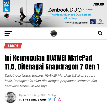
BERITA
Ini Keunggulan HUAWEI MatePad
11.5, Ditenagai Snapdragon 7 Gen 1
Tablet rasa laptop terbaru, HUAWEI MatePad 11.5 akan segera
hadir. Perangkat ini akan tiba dengan perpaduan software dan
hardware terbaik di kelasnya.
Updated
16 Aug, 2023, 12:35pm
By
Eko Lannue Ardy