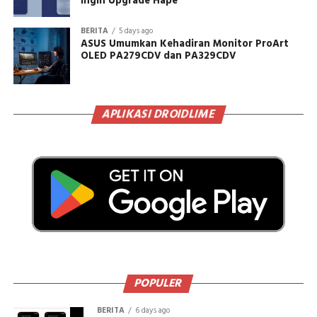
Ingin Upgrade Hape
BERITA
5 days ago
ASUS Umumkan Kehadiran Monitor ProArt
OLED PA279CDV dan PA329CDV
APLIKASI DROIDLIME
POPULER
BERITA
6 days ago