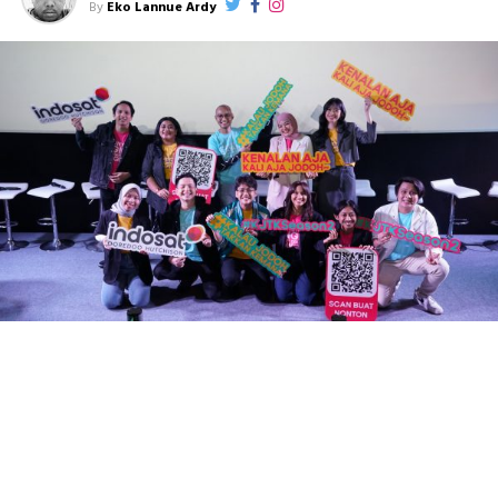
By
Eko Lannue Ardy