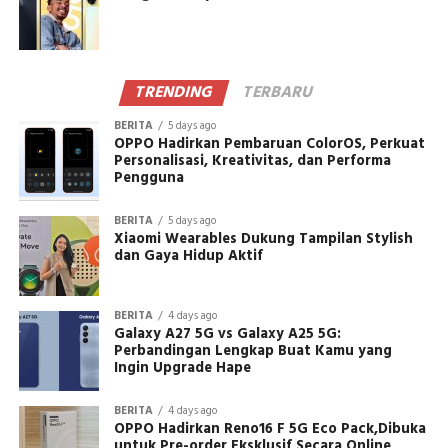
TRENDING
TERBARU
BERITA
5 days ago
OPPO Hadirkan Pembaruan ColorOS, Perkuat
Personalisasi, Kreativitas, dan Performa
Pengguna
BERITA
5 days ago
Xiaomi Wearables Dukung Tampilan Stylish
dan Gaya Hidup Aktif
BERITA
4 days ago
Galaxy A27 5G vs Galaxy A25 5G:
Perbandingan Lengkap Buat Kamu yang
Ingin Upgrade Hape
BERITA
4 days ago
OPPO Hadirkan Reno16 F 5G Eco Pack,Dibuka
untuk Pre-order Eksklusif Secara Online