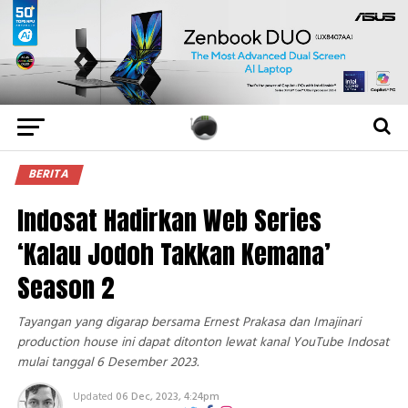
BERITA
Indosat Hadirkan Web Series
‘Kalau Jodoh Takkan Kemana’
Season 2
Tayangan yang digarap bersama Ernest Prakasa dan Imajinari
production house ini dapat ditonton lewat kanal YouTube Indosat
mulai tanggal 6 Desember 2023.
Updated
06 Dec, 2023, 4:24pm