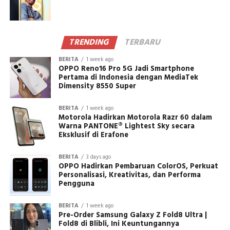
TRENDING
TERBARU
BERITA
1 week ago
OPPO Reno16 Pro 5G Jadi Smartphone
Pertama di Indonesia dengan MediaTek
Dimensity 8550 Super
BERITA
1 week ago
Motorola Hadirkan Motorola Razr 60 dalam
Warna PANTONE® Lightest Sky secara
Eksklusif di Erafone
BERITA
3 days ago
OPPO Hadirkan Pembaruan ColorOS, Perkuat
Personalisasi, Kreativitas, dan Performa
Pengguna
BERITA
1 week ago
Pre-Order Samsung Galaxy Z Fold8 Ultra |
Fold8 di Blibli, Ini Keuntungannya