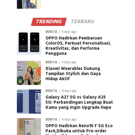
TRENDING
TERBARU
BERITA
5 days ago
OPPO Hadirkan Pembaruan
ColorOS, Perkuat Personalisasi,
Kreativitas, dan Performa
Pengguna
BERITA
5 days ago
Xiaomi Wearables Dukung
Tampilan Stylish dan Gaya
Hidup Aktif
BERITA
4 days ago
Galaxy A27 5G vs Galaxy A25
5G: Perbandingan Lengkap Buat
Kamu yang Ingin Upgrade Hape
BERITA
4 days ago
OPPO Hadirkan Reno16 F 5G Eco
Pack,Dibuka untuk Pre-order