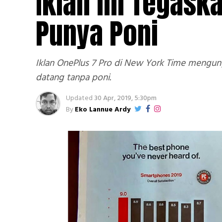
Iklan ini Tegask
Punya Poni
Iklan OnePlus 7 Pro di New York Time mengun
datang tanpa poni.
Updated
30 Apr, 2019, 5:30pm
By
Eko Lannue Ardy