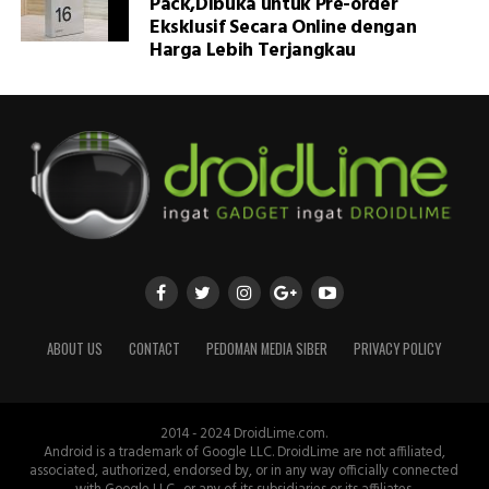
Pack,Dibuka untuk Pre-order
Eksklusif Secara Online dengan
Harga Lebih Terjangkau
ABOUT US
CONTACT
PEDOMAN MEDIA SIBER
PRIVACY POLICY
2014 - 2024 DroidLime.com.
Android is a trademark of Google LLC. DroidLime are not affiliated,
associated, authorized, endorsed by, or in any way officially connected