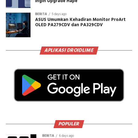
Ingin Upgrade Hape
BERITA
5 days ago
ASUS Umumkan Kehadiran Monitor ProArt
OLED PA279CDV dan PA329CDV
APLIKASI DROIDLIME
POPULER
BERITA
6 days ago