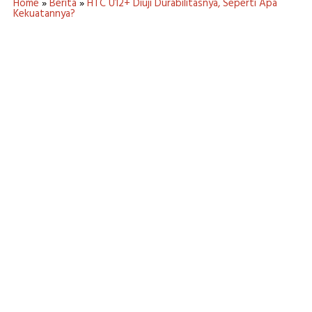
Home
»
Berita
»
HTC U12+ Diuji Durabilitasnya, Seperti Apa
Kekuatannya?