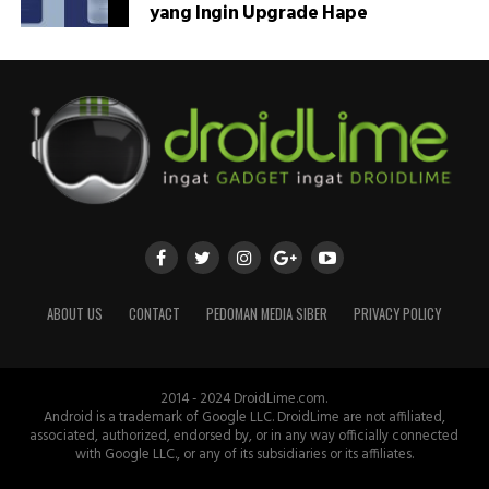
yang Ingin Upgrade Hape
ABOUT US
CONTACT
PEDOMAN MEDIA SIBER
PRIVACY POLICY
2014 - 2024 DroidLime.com.
Android is a trademark of Google LLC. DroidLime are not affiliated,
associated, authorized, endorsed by, or in any way officially connected
with Google LLC., or any of its subsidiaries or its affiliates.