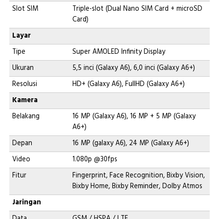
Slot SIM
Triple-slot (Dual Nano SIM Card + microSD
Card)
Layar
Tipe
Super AMOLED Infinity Display
Ukuran
5,5 inci (Galaxy A6), 6,0 inci (Galaxy A6+)
Resolusi
HD+ (Galaxy A6), FullHD (Galaxy A6+)
Kamera
Belakang
16 MP (Galaxy A6), 16 MP + 5 MP (Galaxy
A6+)
Depan
16 MP (galaxy A6), 24 MP (Galaxy A6+)
Video
1.080p @30fps
Fitur
Fingerprint, Face Recognition, Bixby Vision,
Bixby Home, Bixby Reminder, Dolby Atmos
Jaringan
Data
GSM / HSPA / LTE