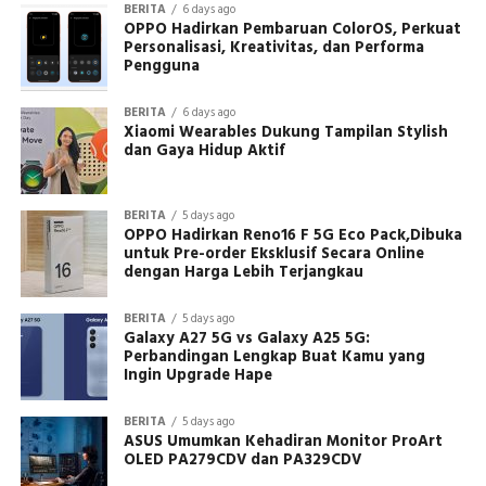
BERITA
6 days ago
OPPO Hadirkan Pembaruan ColorOS, Perkuat
Personalisasi, Kreativitas, dan Performa
Pengguna
BERITA
6 days ago
Xiaomi Wearables Dukung Tampilan Stylish
dan Gaya Hidup Aktif
BERITA
5 days ago
OPPO Hadirkan Reno16 F 5G Eco Pack,Dibuka
untuk Pre-order Eksklusif Secara Online
dengan Harga Lebih Terjangkau
BERITA
5 days ago
Galaxy A27 5G vs Galaxy A25 5G:
Perbandingan Lengkap Buat Kamu yang
Ingin Upgrade Hape
BERITA
5 days ago
ASUS Umumkan Kehadiran Monitor ProArt
OLED PA279CDV dan PA329CDV