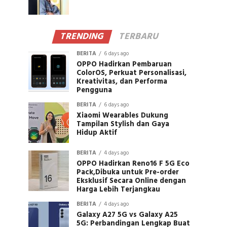
TRENDING
TERBARU
BERITA
6 days ago
OPPO Hadirkan Pembaruan
ColorOS, Perkuat Personalisasi,
Kreativitas, dan Performa
Pengguna
BERITA
6 days ago
Xiaomi Wearables Dukung
Tampilan Stylish dan Gaya
Hidup Aktif
BERITA
4 days ago
OPPO Hadirkan Reno16 F 5G Eco
Pack,Dibuka untuk Pre-order
Eksklusif Secara Online dengan
Harga Lebih Terjangkau
BERITA
4 days ago
Galaxy A27 5G vs Galaxy A25
5G: Perbandingan Lengkap Buat