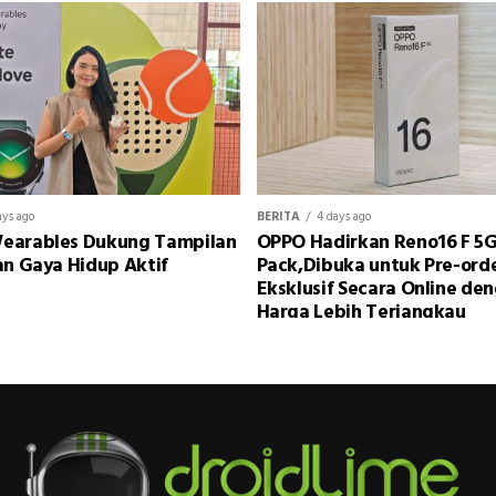
ays ago
BERITA
4 days ago
earables Dukung Tampilan
OPPO Hadirkan Reno16 F 5G
an Gaya Hidup Aktif
Pack,Dibuka untuk Pre-ord
Eksklusif Secara Online de
Harga Lebih Terjangkau