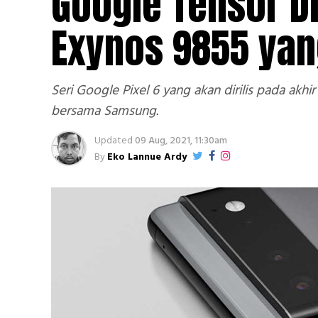
Google Tensor D
Exynos 9855 yang
Seri Google Pixel 6 yang akan dirilis pada akh
bersama Samsung.
Updated
09 Aug, 2021, 11:30am
By
Eko Lannue Ardy