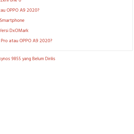
S ZenFone 6
 atau OPPO A9 2020?
i Smartphone
 Versi DxOMark
 5 Pro atau OPPO A9 2020?
ynos 9855 yang Belum Dirilis