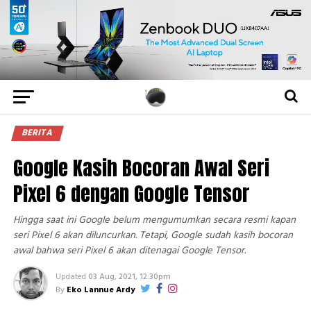
BERITA
Google Kasih Bocoran Awal Seri
Pixel 6 dengan Google Tensor
Hingga saat ini Google belum mengumumkan secara resmi kapan
seri Pixel 6 akan diluncurkan. Tetapi, Google sudah kasih bocoran
awal bahwa seri Pixel 6 akan ditenagai Google Tensor.
Updated
03 Aug, 2021, 12:30pm
By
Eko Lannue Ardy