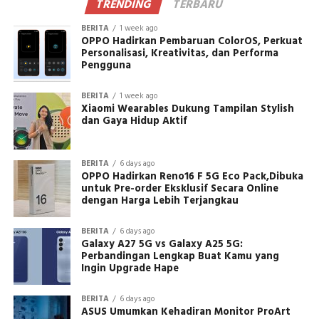
TRENDING
TERBARU
BERITA
1 week ago
OPPO Hadirkan Pembaruan ColorOS, Perkuat
Personalisasi, Kreativitas, dan Performa
Pengguna
BERITA
1 week ago
Xiaomi Wearables Dukung Tampilan Stylish
dan Gaya Hidup Aktif
BERITA
6 days ago
OPPO Hadirkan Reno16 F 5G Eco Pack,Dibuka
untuk Pre-order Eksklusif Secara Online
dengan Harga Lebih Terjangkau
BERITA
6 days ago
Galaxy A27 5G vs Galaxy A25 5G:
Perbandingan Lengkap Buat Kamu yang
Ingin Upgrade Hape
BERITA
6 days ago
ASUS Umumkan Kehadiran Monitor ProArt