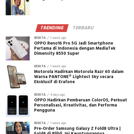
TRENDING
TERBARU
BERITA
1 week ago
OPPO Reno16 Pro 5G Jadi Smartphone
Pertama di Indonesia dengan MediaTek
Dimensity 8550 Super
BERITA
1 week ago
Motorola Hadirkan Motorola Razr 60 dalam
Warna PANTONE® Lightest Sky secara
Eksklusif di Erafone
BERITA
4 days ago
OPPO Hadirkan Pembaruan ColorOS, Perkuat
Personalisasi, Kreativitas, dan Performa
Pengguna
BERITA
1 week ago
Pre-Order Samsung Galaxy Z Fold8 Ultra |
Fold8 di Blibli, Ini Keuntungannya