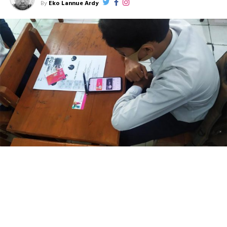
By
Eko Lannue Ardy