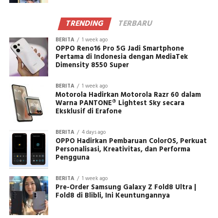
TRENDING
TERBARU
BERITA
1 week ago
OPPO Reno16 Pro 5G Jadi Smartphone
Pertama di Indonesia dengan MediaTek
Dimensity 8550 Super
BERITA
1 week ago
Motorola Hadirkan Motorola Razr 60 dalam
Warna PANTONE® Lightest Sky secara
Eksklusif di Erafone
BERITA
4 days ago
OPPO Hadirkan Pembaruan ColorOS, Perkuat
Personalisasi, Kreativitas, dan Performa
Pengguna
BERITA
1 week ago
Pre-Order Samsung Galaxy Z Fold8 Ultra |
Fold8 di Blibli, Ini Keuntungannya