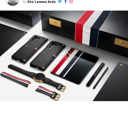
By
Eko Lannue Ardy