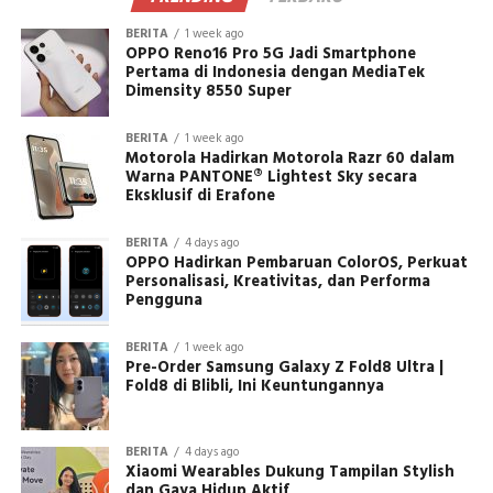
BERITA
1 week ago
OPPO Reno16 Pro 5G Jadi Smartphone
Pertama di Indonesia dengan MediaTek
Dimensity 8550 Super
BERITA
1 week ago
Motorola Hadirkan Motorola Razr 60 dalam
Warna PANTONE® Lightest Sky secara
Eksklusif di Erafone
BERITA
4 days ago
OPPO Hadirkan Pembaruan ColorOS, Perkuat
Personalisasi, Kreativitas, dan Performa
Pengguna
BERITA
1 week ago
Pre-Order Samsung Galaxy Z Fold8 Ultra |
Fold8 di Blibli, Ini Keuntungannya
BERITA
4 days ago
Xiaomi Wearables Dukung Tampilan Stylish
dan Gaya Hidup Aktif