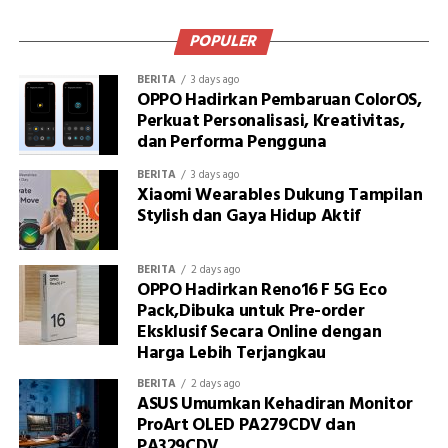
POPULER
BERITA
3 days ago
OPPO Hadirkan Pembaruan ColorOS,
Perkuat Personalisasi, Kreativitas,
dan Performa Pengguna
BERITA
3 days ago
Xiaomi Wearables Dukung Tampilan
Stylish dan Gaya Hidup Aktif
BERITA
2 days ago
OPPO Hadirkan Reno16 F 5G Eco
Pack,Dibuka untuk Pre-order
Eksklusif Secara Online dengan
Harga Lebih Terjangkau
BERITA
2 days ago
ASUS Umumkan Kehadiran Monitor
ProArt OLED PA279CDV dan
PA329CDV