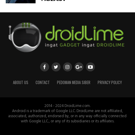
ABOUT US
CONTACT
PEDOMAN MEDIA SIBER
PRIVACY POLICY
2014 - 2024 DroidLime.com.
Android is a trademark of Google LLC. DroidLime are not affiliated,
associated, authorized, endorsed by, or in any way officially connected
with Google LLC., or any of its subsidiaries or its affiliates.