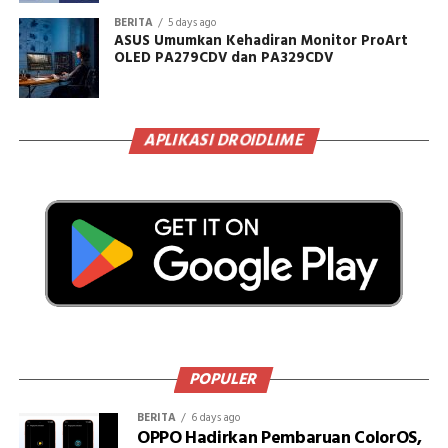
BERITA
5 days ago
ASUS Umumkan Kehadiran Monitor ProArt
OLED PA279CDV dan PA329CDV
APLIKASI DROIDLIME
POPULER
BERITA
6 days ago
OPPO Hadirkan Pembaruan ColorOS,