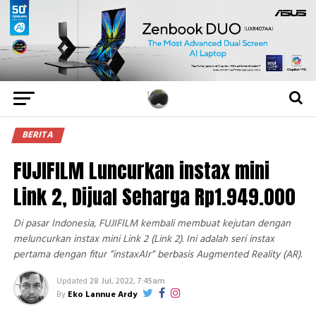
BERITA
FUJIFILM Luncurkan instax mini
Link 2, Dijual Seharga Rp1.949.000
Di pasar Indonesia, FUJIFILM kembali membuat kejutan dengan
meluncurkan instax mini Link 2 (Link 2). Ini adalah seri instax
pertama dengan fitur ”instaxAIr” berbasis Augmented Reality (AR).
Updated
28 Jul, 2022, 7:45am
By
Eko Lannue Ardy