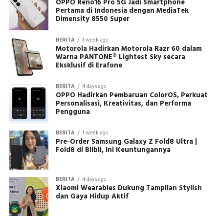
OPPO Reno16 Pro 5G Jadi Smartphone
Pertama di Indonesia dengan MediaTek
Dimensity 8550 Super
BERITA
1 week ago
Motorola Hadirkan Motorola Razr 60 dalam
Warna PANTONE® Lightest Sky secara
Eksklusif di Erafone
BERITA
4 days ago
OPPO Hadirkan Pembaruan ColorOS, Perkuat
Personalisasi, Kreativitas, dan Performa
Pengguna
BERITA
1 week ago
Pre-Order Samsung Galaxy Z Fold8 Ultra |
Fold8 di Blibli, Ini Keuntungannya
BERITA
4 days ago
Xiaomi Wearables Dukung Tampilan Stylish
dan Gaya Hidup Aktif