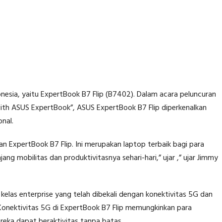
esia, yaitu ExpertBook B7 Flip (B7402). Dalam acara peluncuran
with ASUS ExpertBook”, ASUS ExpertBook B7 Flip diperkenalkan
onal.
ran ExpertBook B7 Flip. Ini merupakan laptop terbaik bagi para
 mobilitas dan produktivitasnya sehari-hari,” ujar ,” ujar Jimmy
elas enterprise yang telah dibekali dengan konektivitas 5G dan
. Konektivitas 5G di ExpertBook B7 Flip memungkinkan para
ereka dapat beraktivitas tanpa batas.