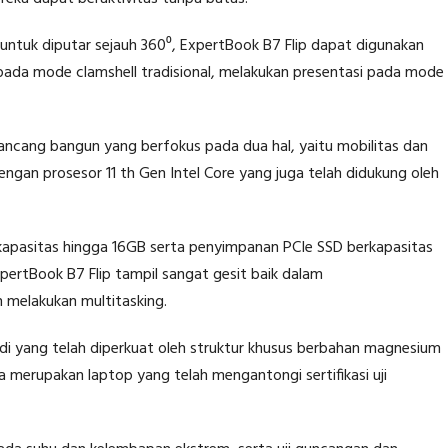
untuk diputar sejauh 360⁰, ExpertBook B7 Flip dapat digunakan
 pada mode clamshell tradisional, melakukan presentasi pada mode
ncang bangun yang berfokus pada dua hal, yaitu mobilitas dan
engan prosesor 11 th Gen Intel Core yang juga telah didukung oleh
kapasitas hingga 16GB serta penyimpanan PCIe SSD berkapasitas
rtBook B7 Flip tampil sangat gesit baik dalam
n melakukan multitasking.
bodi yang telah diperkuat oleh struktur khusus berbahan magnesium
 merupakan laptop yang telah mengantongi sertifikasi uji