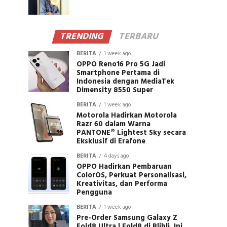
TRENDING
TERBARU
BERITA
1 week ago
OPPO Reno16 Pro 5G Jadi
Smartphone Pertama di
Indonesia dengan MediaTek
Dimensity 8550 Super
BERITA
1 week ago
Motorola Hadirkan Motorola
Razr 60 dalam Warna
PANTONE® Lightest Sky secara
Eksklusif di Erafone
BERITA
4 days ago
OPPO Hadirkan Pembaruan
ColorOS, Perkuat Personalisasi,
Kreativitas, dan Performa
Pengguna
BERITA
1 week ago
Pre-Order Samsung Galaxy Z
Fold8 Ultra | Fold8 di Blibli, Ini