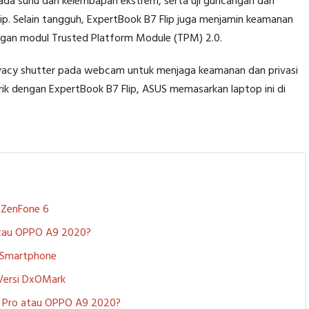
 pada suhu dan kelembapan ekstrem, serta uji guncangan dan
Flip. Selain tangguh, ExpertBook B7 Flip juga menjamin keamanan
dengan modul Trusted Platform Module (TPM) 2.0.
 privacy shutter pada webcam untuk menjaga keamanan dan privasi
rik dengan ExpertBook B7 Flip, ASUS memasarkan laptop ini di
S ZenFone 6
 atau OPPO A9 2020?
i Smartphone
 Versi DxOMark
 5 Pro atau OPPO A9 2020?