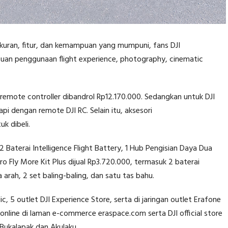
uran, fitur, dan kemampuan yang mumpuni, fans DJI
uan penggunaan flight experience, photography, cinematic
remote controller dibandrol Rp12.170.000. Sedangkan untuk DJI
pi dengan remote DJI RC. Selain itu, aksesori
k dibeli.
 2 Baterai Intelligence Flight Battery, 1 Hub Pengisian Daya Dua
Pro Fly More Kit Plus dijual Rp3.720.000, termasuk 2 baterai
a arah, 2 set baling-baling, dan satu tas bahu.
ic, 5 outlet DJI Experience Store, serta di jaringan outlet Erafone
a online di laman e-commerce eraspace.com serta DJI official store
 Bukalapak dan Akulaku.