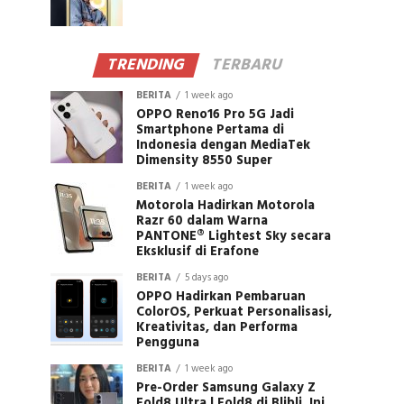
TRENDING
TERBARU
BERITA
1 week ago
OPPO Reno16 Pro 5G Jadi
Smartphone Pertama di
Indonesia dengan MediaTek
Dimensity 8550 Super
BERITA
1 week ago
Motorola Hadirkan Motorola
Razr 60 dalam Warna
PANTONE® Lightest Sky secara
Eksklusif di Erafone
BERITA
5 days ago
OPPO Hadirkan Pembaruan
ColorOS, Perkuat Personalisasi,
Kreativitas, dan Performa
Pengguna
BERITA
1 week ago
Pre-Order Samsung Galaxy Z
Fold8 Ultra | Fold8 di Blibli, Ini