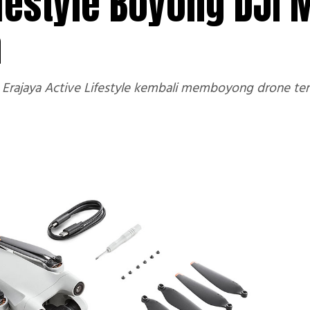
ifestyle Boyong DJI M
a
Erajaya Active Lifestyle kembali memboyong drone terbar