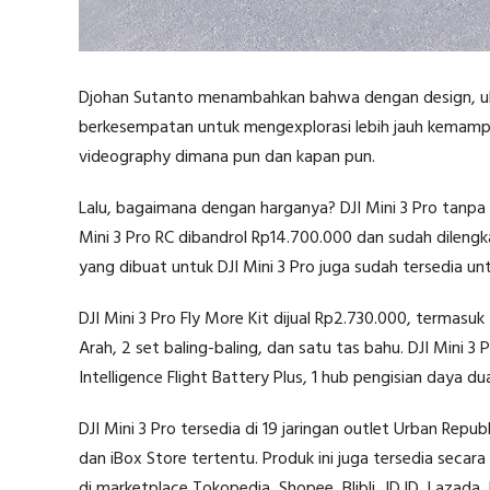
Djohan Sutanto menambahkan bahwa dengan design, uk
berkesempatan untuk mengexplorasi lebih jauh kemamp
videography dimana pun dan kapan pun.
Lalu, bagaimana dengan harganya? DJI Mini 3 Pro tanpa 
Mini 3 Pro RC dibandrol Rp14.700.000 dan sudah dilengka
yang dibuat untuk DJI Mini 3 Pro juga sudah tersedia untu
DJI Mini 3 Pro Fly More Kit dijual Rp2.730.000, termasuk
Arah, 2 set baling-baling, dan satu tas bahu. DJI Mini 3 
Intelligence Flight Battery Plus, 1 hub pengisian daya du
DJI Mini 3 Pro tersedia di 19 jaringan outlet Urban Republ
dan iBox Store tertentu. Produk ini juga tersedia secar
di marketplace Tokopedia, Shopee, Blibli, JD.ID, Lazada,