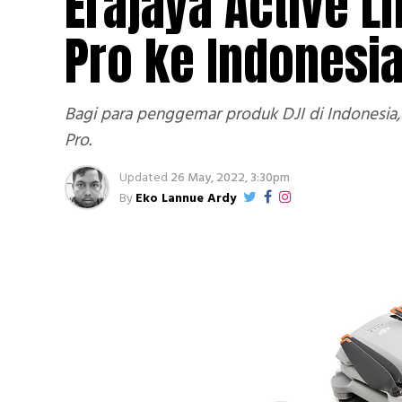
Erajaya Active L
Pro ke Indonesi
Bagi para penggemar produk DJI di Indonesia, 
Pro.
Updated
26 May, 2022, 3:30pm
By
Eko Lannue Ardy