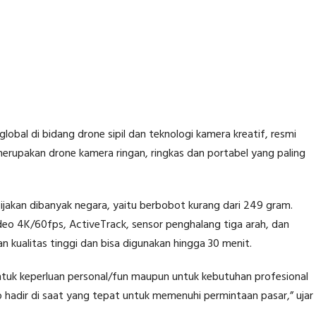
lobal di bidang drone sipil dan teknologi kamera kreatif, resmi
i merupakan drone kamera ringan, ringkas dan portabel yang paling
bijakan dibanyak negara, yaitu berbobot kurang dari 249 gram.
deo 4K/60fps, ActiveTrack, sensor penghalang tiga arah, dan
n kualitas tinggi dan bisa digunakan hingga 30 menit.
tuk keperluan personal/fun maupun untuk kebutuhan profesional
o hadir di saat yang tepat untuk memenuhi permintaan pasar,” ujar