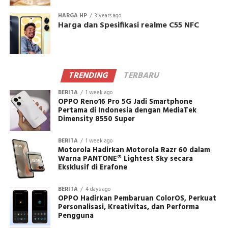
HARGA HP
3 years ago
Harga dan Spesifikasi realme C55 NFC
TRENDING
TERBARU
BERITA
1 week ago
OPPO Reno16 Pro 5G Jadi Smartphone
Pertama di Indonesia dengan MediaTek
Dimensity 8550 Super
BERITA
1 week ago
Motorola Hadirkan Motorola Razr 60 dalam
Warna PANTONE® Lightest Sky secara
Eksklusif di Erafone
BERITA
4 days ago
OPPO Hadirkan Pembaruan ColorOS, Perkuat
Personalisasi, Kreativitas, dan Performa
Pengguna