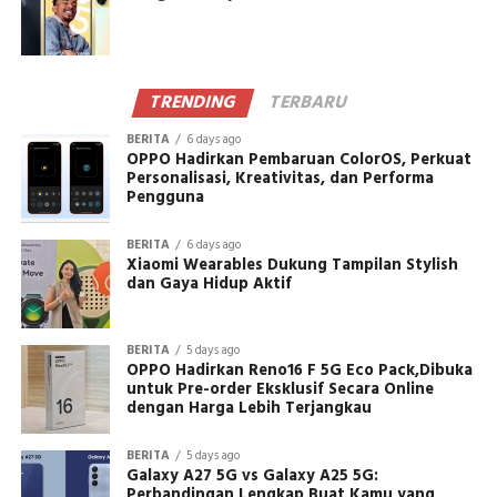
TRENDING
TERBARU
BERITA
6 days ago
OPPO Hadirkan Pembaruan ColorOS, Perkuat
Personalisasi, Kreativitas, dan Performa
Pengguna
BERITA
6 days ago
Xiaomi Wearables Dukung Tampilan Stylish
dan Gaya Hidup Aktif
BERITA
5 days ago
OPPO Hadirkan Reno16 F 5G Eco Pack,Dibuka
untuk Pre-order Eksklusif Secara Online
dengan Harga Lebih Terjangkau
BERITA
5 days ago
Galaxy A27 5G vs Galaxy A25 5G:
Perbandingan Lengkap Buat Kamu yang