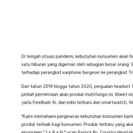
Di tengah situasi pandemi, kebutuhan konsumen akan hi
satu hiburan yang digemari oleh sebagian besar orang.
terhadap perangkat earphone bergeser ke perangkat Tru
Dari tahun 2019 hingga tahun 2020, penjualan headse
jumlah permintaan akan produk multifungsi ini. Maret in
yaitu FreeBuds 4i, dan edisi terbaru dari smartwatch, W
“Kami memahami pergeseran kebutuhan konsumen kami d
produk terbaik bagi konsumen. Produk terbaru yang ak
ekosistem ” 1 + 8 + N,” ucap Patrick Ru, Country Head 