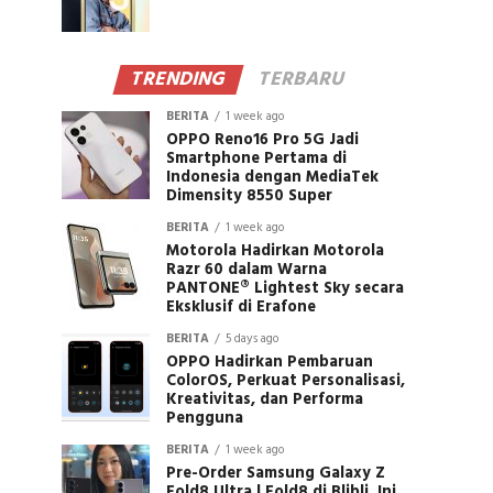
TRENDING
TERBARU
BERITA
1 week ago
OPPO Reno16 Pro 5G Jadi
Smartphone Pertama di
Indonesia dengan MediaTek
Dimensity 8550 Super
BERITA
1 week ago
Motorola Hadirkan Motorola
Razr 60 dalam Warna
PANTONE® Lightest Sky secara
Eksklusif di Erafone
BERITA
5 days ago
OPPO Hadirkan Pembaruan
ColorOS, Perkuat Personalisasi,
Kreativitas, dan Performa
Pengguna
BERITA
1 week ago
Pre-Order Samsung Galaxy Z
Fold8 Ultra | Fold8 di Blibli, Ini