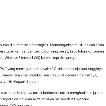
buran di rumah kian meningkat. Mendengarkan musik adalah salah
 Seiring perkembangan teknologi yang pesat, kebutuhan konsumen
e Wireless Stereo (TWS) karena kepraktisannya.
t TWS yang meningkat sebanyak 41% telah menunjukkan tingginya
i, Huawei akan meluncurkan seri FreeBuds generasi berikutnya,
atch Fit Elegant Edition.
an terus berupaya untuk berinovasi untuk menghadirkan jajaran
an segera diluncurkan akan semakin memperkuat skenario
Huawei CBG Indonesia.