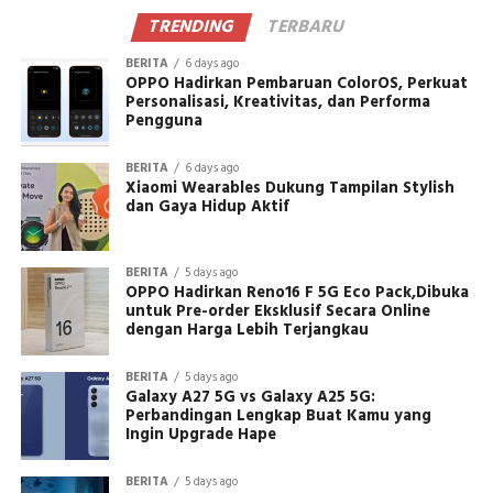
TRENDING
TERBARU
BERITA
6 days ago
OPPO Hadirkan Pembaruan ColorOS, Perkuat
Personalisasi, Kreativitas, dan Performa
Pengguna
BERITA
6 days ago
Xiaomi Wearables Dukung Tampilan Stylish
dan Gaya Hidup Aktif
BERITA
5 days ago
OPPO Hadirkan Reno16 F 5G Eco Pack,Dibuka
untuk Pre-order Eksklusif Secara Online
dengan Harga Lebih Terjangkau
BERITA
5 days ago
Galaxy A27 5G vs Galaxy A25 5G:
Perbandingan Lengkap Buat Kamu yang
Ingin Upgrade Hape
BERITA
5 days ago