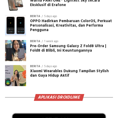
Warna PANTONE® Lightest Sky secara
Eksklusif di Erafone
BERITA
5 days ago
OPPO Hadirkan Pembaruan ColorOS, Perkuat
Personalisasi, Kreativitas, dan Performa
Pengguna
BERITA
1 week ago
Pre-Order Samsung Galaxy Z Fold8 Ultra |
Fold8 di Blibli, Ini Keuntungannya
BERITA
5 days ago
Xiaomi Wearables Dukung Tampilan Stylish
dan Gaya Hidup Aktif
APLIKASI DROIDLIME