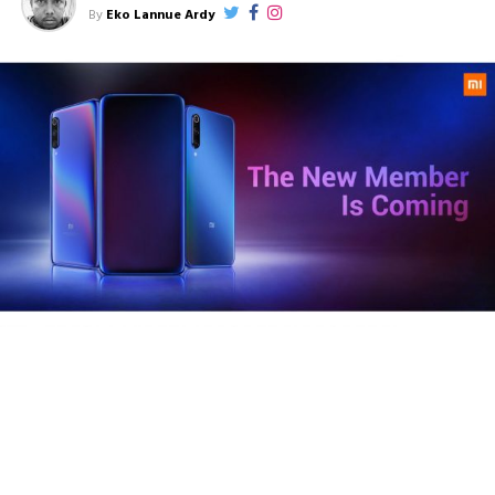
By
Eko Lannue Ardy