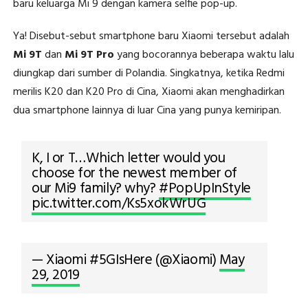
baru keluarga Mi 9 dengan kamera selfie pop-up.
Ya! Disebut-sebut smartphone baru Xiaomi tersebut adalah
Mi 9T
dan
Mi 9T Pro
yang bocorannya beberapa waktu lalu
diungkap dari sumber di Polandia. Singkatnya, ketika Redmi
merilis K20 dan K20 Pro di Cina, Xiaomi akan menghadirkan
dua smartphone lainnya di luar Cina yang punya kemiripan.
K, I or T…Which letter would you
choose for the newest member of
our Mi9 family? why?
#PopUpInStyle
pic.twitter.com/Ks5xokWrUG
— Xiaomi #5GIsHere (@Xiaomi)
May
29, 2019