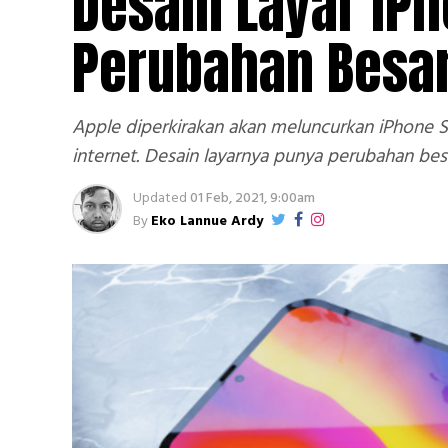
Desain Layar iP
Perubahan Besa
Apple diperkirakan akan meluncurkan iPhone SE
internet. Desain layarnya punya perubahan bes
Updated
01 Feb, 2021, 9:00am
By
Eko Lannue Ardy