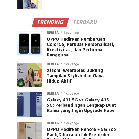
TRENDING
TERBARU
BERITA
6 days ago
OPPO Hadirkan Pembaruan
ColorOS, Perkuat Personalisasi,
Kreativitas, dan Performa
Pengguna
BERITA
6 days ago
Xiaomi Wearables Dukung
Tampilan Stylish dan Gaya
Hidup Aktif
BERITA
4 days ago
Galaxy A27 5G vs Galaxy A25
5G: Perbandingan Lengkap Buat
Kamu yang Ingin Upgrade Hape
BERITA
4 days ago
OPPO Hadirkan Reno16 F 5G Eco
Pack,Dibuka untuk Pre-order