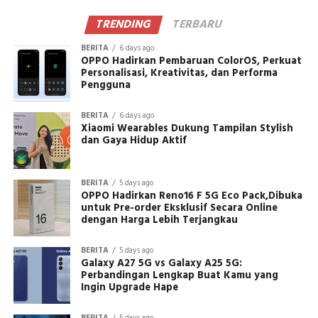
TRENDING
TERBARU
BERITA
6 days ago
OPPO Hadirkan Pembaruan ColorOS, Perkuat
Personalisasi, Kreativitas, dan Performa
Pengguna
BERITA
6 days ago
Xiaomi Wearables Dukung Tampilan Stylish
dan Gaya Hidup Aktif
BERITA
5 days ago
OPPO Hadirkan Reno16 F 5G Eco Pack,Dibuka
untuk Pre-order Eksklusif Secara Online
dengan Harga Lebih Terjangkau
BERITA
5 days ago
Galaxy A27 5G vs Galaxy A25 5G:
Perbandingan Lengkap Buat Kamu yang
Ingin Upgrade Hape
BERITA
5 days ago