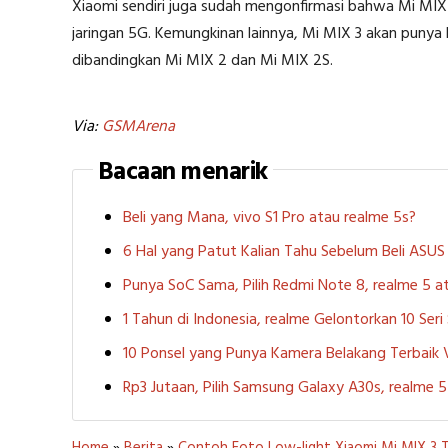
Xiaomi sendiri juga sudah mengonfirmasi bahwa Mi MIX
jaringan 5G. Kemungkinan lainnya, Mi MIX 3 akan punya la
dibandingkan Mi MIX 2 dan Mi MIX 2S.
Via:
GSMArena
Bacaan menarik
Beli yang Mana, vivo S1 Pro atau realme 5s?
6 Hal yang Patut Kalian Tahu Sebelum Beli ASU
Punya SoC Sama, Pilih Redmi Note 8, realme 5
1 Tahun di Indonesia, realme Gelontorkan 10 Ser
10 Ponsel yang Punya Kamera Belakang Terbaik
Rp3 Jutaan, Pilih Samsung Galaxy A30s, realme
Home
»
Berita
»
Contoh Foto Low-light Xiaomi Mi MIX 3 T