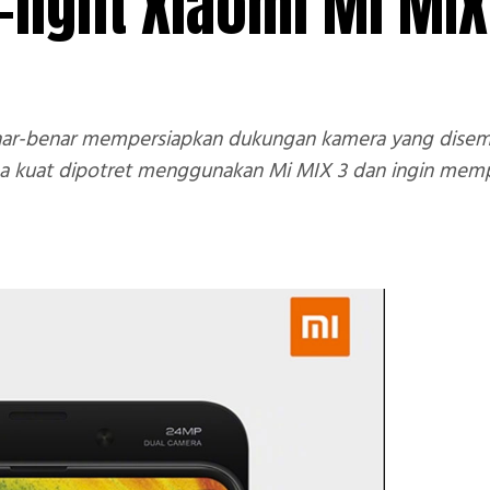
light Xiaomi Mi MIX
nar-benar mempersiapkan dukungan kamera yang disemat
uga kuat dipotret menggunakan Mi MIX 3 dan ingin mempe