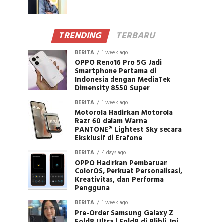
TRENDING
TERBARU
BERITA
1 week ago
OPPO Reno16 Pro 5G Jadi
Smartphone Pertama di
Indonesia dengan MediaTek
Dimensity 8550 Super
BERITA
1 week ago
Motorola Hadirkan Motorola
Razr 60 dalam Warna
PANTONE® Lightest Sky secara
Eksklusif di Erafone
BERITA
4 days ago
OPPO Hadirkan Pembaruan
ColorOS, Perkuat Personalisasi,
Kreativitas, dan Performa
Pengguna
BERITA
1 week ago
Pre-Order Samsung Galaxy Z
Fold8 Ultra | Fold8 di Blibli, Ini