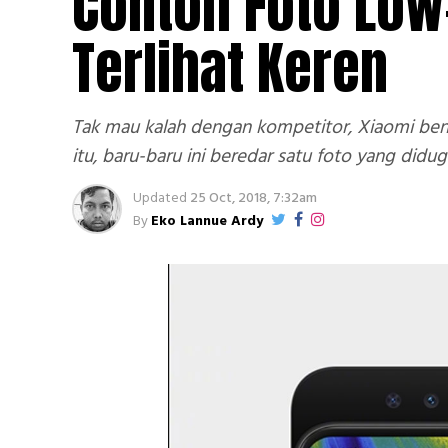
Contoh Foto Low-
Terlihat Keren
Tak mau kalah dengan kompetitor, Xiaomi be
itu, baru-baru ini beredar satu foto yang did
Updated
25 Oct, 2018, 7:32am
By
Eko Lannue Ardy