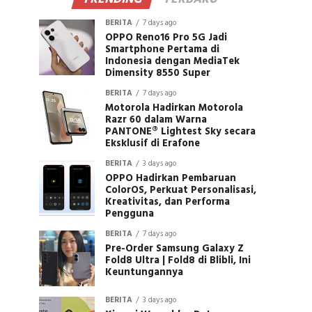
BERITA
7 days ago
OPPO Reno16 Pro 5G Jadi
Smartphone Pertama di
Indonesia dengan MediaTek
Dimensity 8550 Super
BERITA
7 days ago
Motorola Hadirkan Motorola
Razr 60 dalam Warna
PANTONE® Lightest Sky secara
Eksklusif di Erafone
BERITA
3 days ago
OPPO Hadirkan Pembaruan
ColorOS, Perkuat Personalisasi,
Kreativitas, dan Performa
Pengguna
BERITA
7 days ago
Pre-Order Samsung Galaxy Z
Fold8 Ultra | Fold8 di Blibli, Ini
Keuntungannya
BERITA
3 days ago