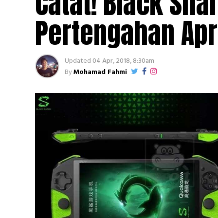
Catat! Black Sh
Pertengahan Apr
Updated
04 Apr, 2018, 8:30am
By
Mohamad Fahmi