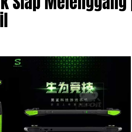
ark Siap Melenggang
il