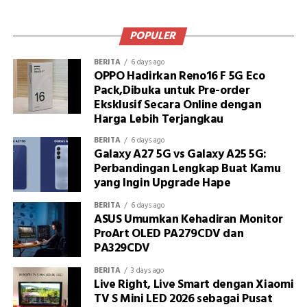
POPULER
BERITA
6 days ago
OPPO Hadirkan Reno16 F 5G Eco
Pack,Dibuka untuk Pre-order
Eksklusif Secara Online dengan
Harga Lebih Terjangkau
BERITA
6 days ago
Galaxy A27 5G vs Galaxy A25 5G:
Perbandingan Lengkap Buat Kamu
yang Ingin Upgrade Hape
BERITA
6 days ago
ASUS Umumkan Kehadiran Monitor
ProArt OLED PA279CDV dan
PA329CDV
BERITA
3 days ago
Live Right, Live Smart dengan Xiaomi
TV S Mini LED 2026 sebagai Pusat