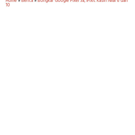
Home
»
Berita
»
Bongkar Google Pixel 3a, iFixit Kasih Nilai 6 dari
10