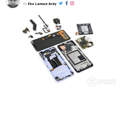
By
Eko Lannue Ardy