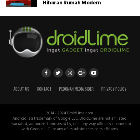
Hiburan Rumah Modern
ABOUT US
CONTACT
PEDOMAN MEDIA SIBER
PRIVACY POLICY
2014 - 2024 DroidLime.com.
Android is a trademark of Google LLC. DroidLime are not affiliated,
associated, authorized, endorsed by, or in any way officially connected
with Google LLC., or any of its subsidiaries or its affiliates.