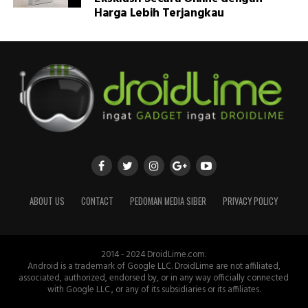
Harga Lebih Terjangkau
ABOUT US
CONTACT
PEDOMAN MEDIA SIBER
PRIVACY POLICY
2014 - 2024 DroidLime.com.
Android is a trademark of Google LLC. DroidLime are not affiliated,
associated, authorized, endorsed by, or in any way officially connected
with Google LLC., or any of its subsidiaries or its affiliates.