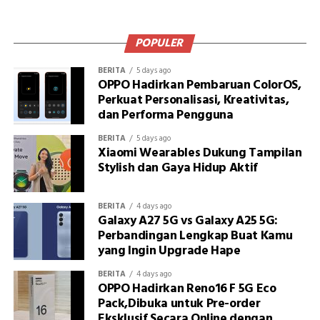
POPULER
BERITA
5 days ago
OPPO Hadirkan Pembaruan ColorOS,
Perkuat Personalisasi, Kreativitas,
dan Performa Pengguna
BERITA
5 days ago
Xiaomi Wearables Dukung Tampilan
Stylish dan Gaya Hidup Aktif
BERITA
4 days ago
Galaxy A27 5G vs Galaxy A25 5G:
Perbandingan Lengkap Buat Kamu
yang Ingin Upgrade Hape
BERITA
4 days ago
OPPO Hadirkan Reno16 F 5G Eco
Pack,Dibuka untuk Pre-order
Eksklusif Secara Online dengan