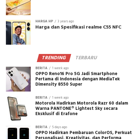
HARGA HP
3 years ago
Harga dan Spesifikasi realme C55 NFC
TRENDING
TERBARU
BERITA
1 week ago
OPPO Reno16 Pro 5G Jadi Smartphone
Pertama di Indonesia dengan MediaTek
Dimensity 8550 Super
BERITA
1 week ago
Motorola Hadirkan Motorola Razr 60 dalam
Warna PANTONE® Lightest Sky secara
Eksklusif di Erafone
BERITA
5 days ago
OPPO Hadirkan Pembaruan ColorOS, Perkuat
Personalisasi, Kreativitas, dan Performa