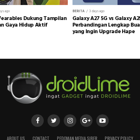
ays ago
BERITA
3 days ago
earables Dukung Tampilan
Galaxy A27 5G vs Galaxy A2
an Gaya Hidup Aktif
Perbandingan Lengkap Bu
yang Ingin Upgrade Hape
ABOUT US
CONTACT
PEDOMAN MEDIA SIBER
PRIVACY POLICY