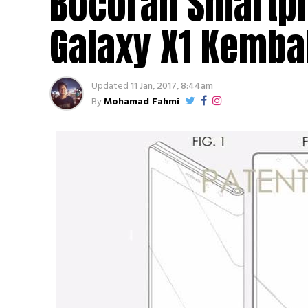
Bocoran Smartph
Galaxy X1 Kemba
Updated
11 Jan, 2017, 8:44am
By
Mohamad Fahmi