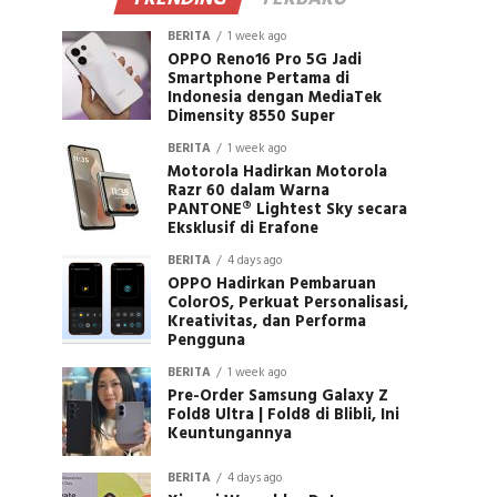
BERITA
1 week ago
OPPO Reno16 Pro 5G Jadi
Smartphone Pertama di
Indonesia dengan MediaTek
Dimensity 8550 Super
BERITA
1 week ago
Motorola Hadirkan Motorola
Razr 60 dalam Warna
PANTONE® Lightest Sky secara
Eksklusif di Erafone
BERITA
4 days ago
OPPO Hadirkan Pembaruan
ColorOS, Perkuat Personalisasi,
Kreativitas, dan Performa
Pengguna
BERITA
1 week ago
Pre-Order Samsung Galaxy Z
Fold8 Ultra | Fold8 di Blibli, Ini
Keuntungannya
BERITA
4 days ago