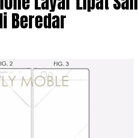
one Layar Lipat Sa
li Beredar