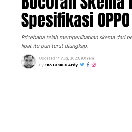
Bocoran Skema I
Spesifikasi OPPO 
Pricebaba telah memperlihatkan skema dari per
lipat itu pun turut diungkap.
Updated
14 Aug, 2023, 9:09am
By
Eko Lannue Ardy