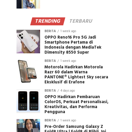
TRENDING
TERBARU
BERITA
1 week ago
OPPO Reno16 Pro 5G Jadi
Smartphone Pertama di
Indonesia dengan MediaTek
Dimensity 8550 Super
BERITA
1 week ago
Motorola Hadirkan Motorola
Razr 60 dalam Warna
PANTONE® Lightest Sky secara
Eksklusif di Erafone
BERITA
4 days ago
OPPO Hadirkan Pembaruan
ColorOS, Perkuat Personalisasi,
Kreativitas, dan Performa
Pengguna
BERITA
1 week ago
Pre-Order Samsung Galaxy Z
Fold8 Ultra | Fold8 di Blibli, Ini