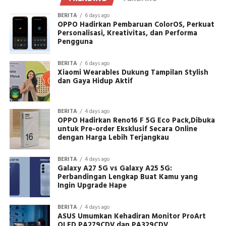
BERITA
6 days ago
OPPO Hadirkan Pembaruan ColorOS, Perkuat
Personalisasi, Kreativitas, dan Performa
Pengguna
BERITA
6 days ago
Xiaomi Wearables Dukung Tampilan Stylish
dan Gaya Hidup Aktif
BERITA
4 days ago
OPPO Hadirkan Reno16 F 5G Eco Pack,Dibuka
untuk Pre-order Eksklusif Secara Online
dengan Harga Lebih Terjangkau
BERITA
4 days ago
Galaxy A27 5G vs Galaxy A25 5G:
Perbandingan Lengkap Buat Kamu yang
Ingin Upgrade Hape
BERITA
4 days ago
ASUS Umumkan Kehadiran Monitor ProArt
OLED PA279CDV dan PA329CDV